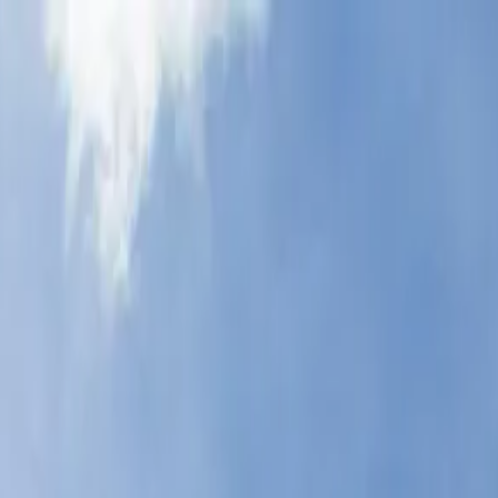
uytun et Ik Kil – Billets inclus