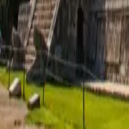
Difficulté
:
Facile