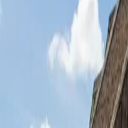
Durée
:
~12H