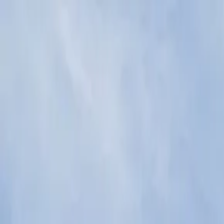
Rosa
Tours
Eau
Nature
Archéologie
Parcs
🇫🇷
WhatsApp
Archéologie
Visite de Chichén Itzá avec les cénotes de S